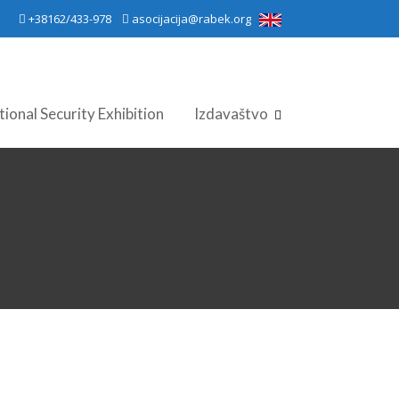
+38162/433-978
asocijacija@rabek.org
tional Security Exhibition
Izdavaštvo